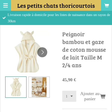
Les petits chats thoricourtois
Passer
au
Livraison rapide à domicile pour les listes de naissance dans un rayon de
contenu
30km
principal
Peignoir
bambou et gaze
de coton mousse
de lait Taille M
2/4 ans
45,90 €
Ajouter au
panier