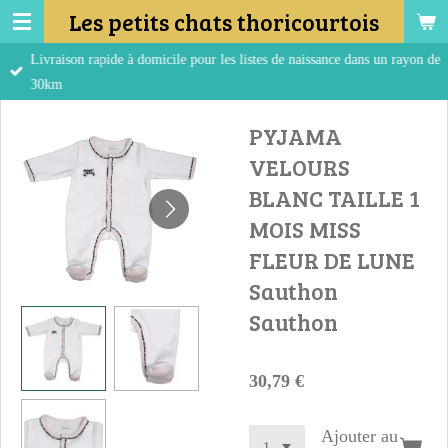
Les petits chats thoricourtois
Passer
au
Livraison rapide à domicile pour les listes de naissance dans un rayon de
contenu
30km
principal
PYJAMA
VELOURS
BLANC TAILLE 1
MOIS MISS
FLEUR DE LUNE
Sauthon
Sauthon
30,79 €
Ajouter au