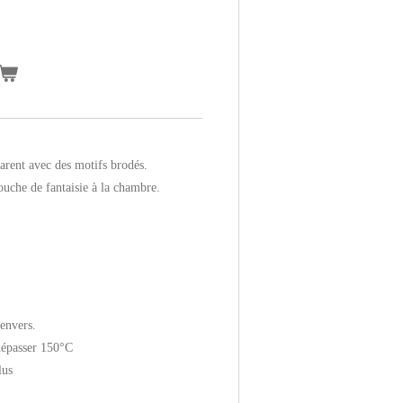
parent avec des motifs brodés.
ouche de fantaisie à la chambre.
'envers.
dépasser 150°C
lus