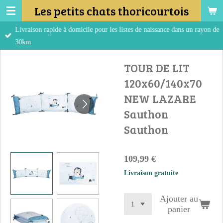
Les petits chats thoricourtois
Passer
au
Livraison rapide à domicile pour les listes de naissance dans un rayon de
contenu
30km
principal
TOUR DE LIT
120x60/140x70
NEW LAZARE
Sauthon
Sauthon
109,99 €
Livraison gratuite
Ajouter au
panier