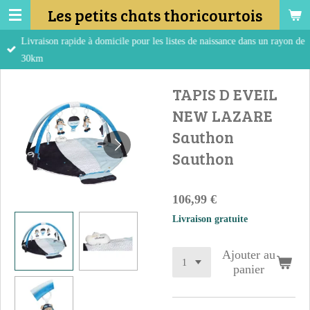
Les petits chats thoricourtois
Passer
au
Livraison rapide à domicile pour les listes de naissance dans un rayon de
contenu
30km
principal
TAPIS D EVEIL
NEW LAZARE
Sauthon
Sauthon
106,99 €
Livraison gratuite
Ajouter au
panier