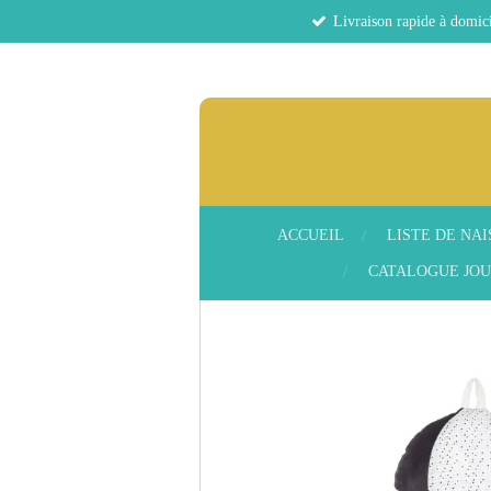
Livraison rapide à domici
Passer
au
contenu
principal
ACCUEIL
LISTE DE NA
CATALOGUE JOU