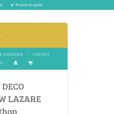
in
Produits de qualité
s
E NAISSANCE
CONTACT
GE
 DECO
W LAZARE
thon