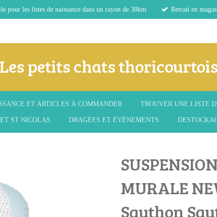
le pour les listes de naissance dans un rayon de 30km
Retrait en magas
Les petits chats thoricourtoi
ISSANCE ET ARTICLES À COMMANDER
TROUVER UNE LISTE D
ET ST NICOLAS
DRAGÉES ET ÉVÉNEMENTS
DESTOCKA
SUSPENSION
MURALE NE
Sauthon Sau