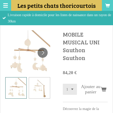
Les petits chats thoricourtois
Passer
au
Livraison rapide à domicile pour les listes de naissance dans un rayon de
contenu
30km
principal
MOBILE
MUSICAL UNI
Sauthon
Sauthon
84,20 €
Ajouter au
panier
Découvrez la magie de la