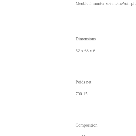
Meuble à monter soi-même
Voir pl
Dimensions
52 x 68 x 6
Poids net
700.15
Composition