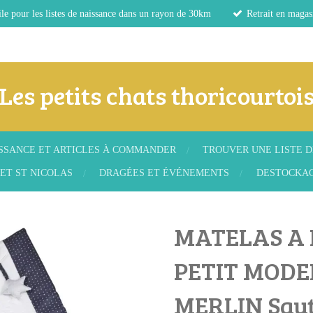
le pour les listes de naissance dans un rayon de 30km
Retrait en magas
Les petits chats thoricourtoi
ISSANCE ET ARTICLES À COMMANDER
TROUVER UNE LISTE D
ET ST NICOLAS
DRAGÉES ET ÉVÉNEMENTS
DESTOCKA
MATELAS A
PETIT MODE
MERLIN Sau