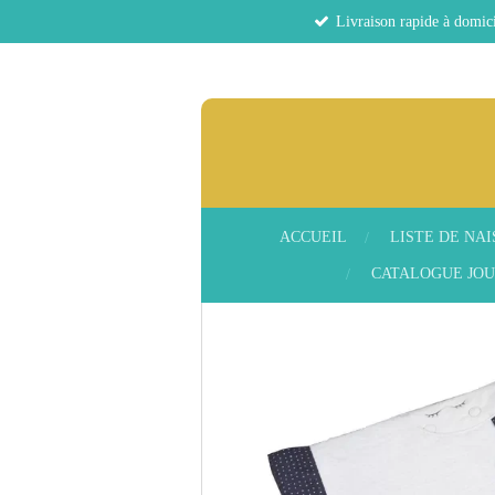
Livraison rapide à domici
Passer
au
contenu
principal
ACCUEIL
LISTE DE NA
CATALOGUE JOU