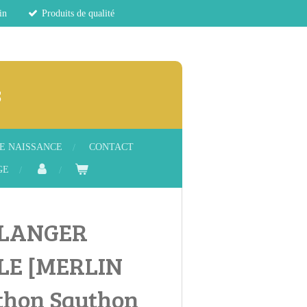
in
Produits de qualité
s
E NAISSANCE
CONTACT
GE
 LANGER
LE [MERLIN
thon Sauthon