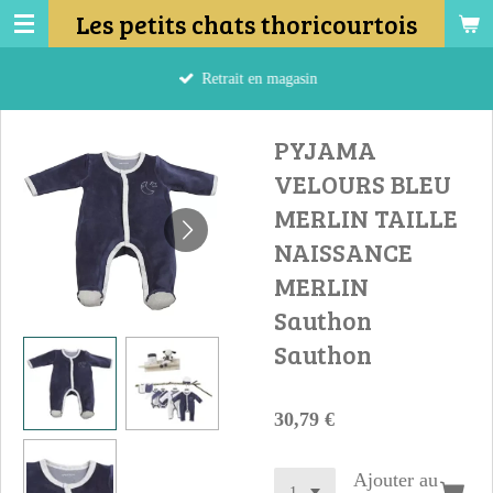
Les petits chats thoricourtois
Passer
au
contenu
Retrait en magasin
principal
PYJAMA
VELOURS BLEU
MERLIN TAILLE
NAISSANCE
MERLIN
Sauthon
Sauthon
30,79 €
Ajouter au