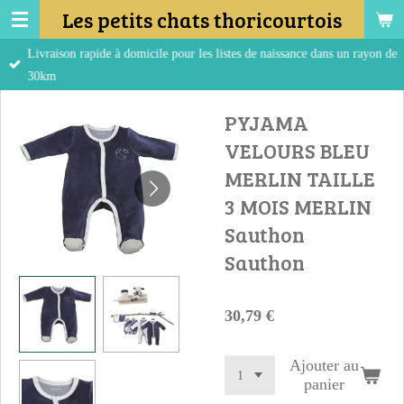
Les petits chats thoricourtois
Passer
au
Livraison rapide à domicile pour les listes de naissance dans un rayon de
contenu
30km
principal
PYJAMA
VELOURS BLEU
MERLIN TAILLE
3 MOIS MERLIN
Sauthon
Sauthon
30,79 €
Ajouter au
panier