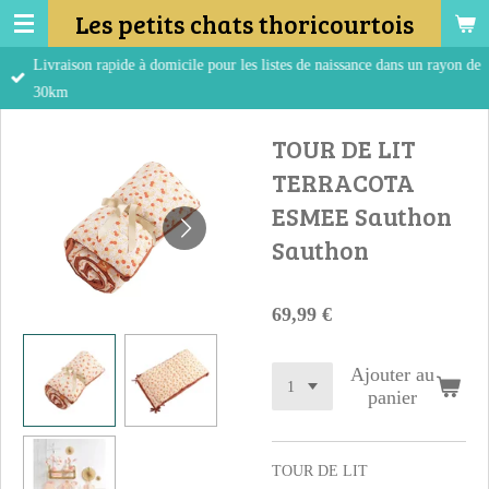
Les petits chats thoricourtois
Passer
au
Livraison rapide à domicile pour les listes de naissance dans un rayon de
contenu
30km
principal
TOUR DE LIT
TERRACOTA
ESMEE Sauthon
Sauthon
69,99 €
Ajouter au
panier
TOUR DE LIT