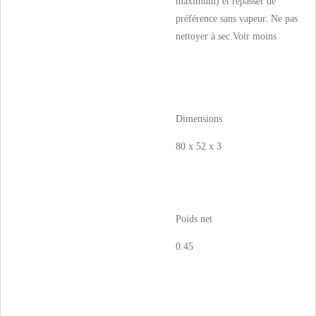
maximum) et repasser de
préférence sans vapeur. Ne pas
nettoyer à sec.
Voir moins
Dimensions
80 x 52 x 3
Poids net
0.45