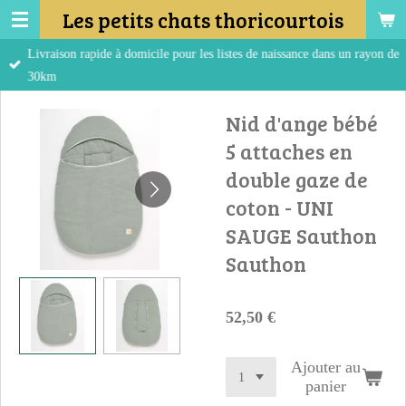
Les petits chats thoricourtois
Passer
au
Livraison rapide à domicile pour les listes de naissance dans un rayon de
contenu
30km
principal
Nid d'ange bébé
5 attaches en
double gaze de
coton - UNI
SAUGE Sauthon
Sauthon
52,50 €
Ajouter au
panier