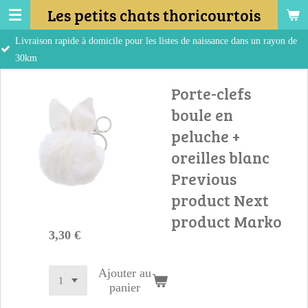
Les petits chats thoricourtois
Passer
au
pide à domicile pour les listes de naissance dans un rayon de
contenu
principal
Porte-clefs
boule en
peluche +
oreilles blanc
Previous
product Next
product Marko
3,30 €
Ajouter au
panier