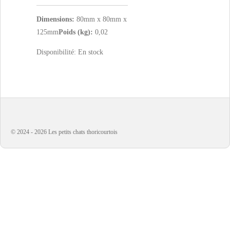
Dimensions:
80mm x 80mm x
125mm
Poids (kg):
0,02
Disponibilité:
En stock
© 2024 - 2026 Les petits chats thoricourtois