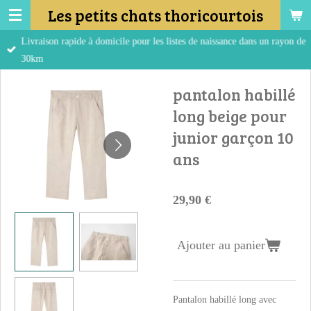
Les petits chats thoricourtois
Passer
au
Livraison rapide à domicile pour les listes de naissance dans un rayon de
contenu
30km
principal
pantalon habillé
long beige pour
junior garçon 10
ans
29,90 €
Ajouter au panier
Pantalon habillé long avec