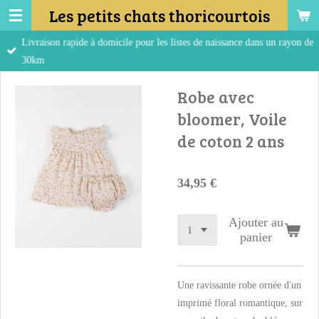
Les petits chats thoricourtois
Passer
au
Livraison rapide à domicile pour les listes de naissance dans un rayon de
contenu
30km
principal
Robe avec
bloomer, Voile
de coton 2 ans
34,95 €
Ajouter au
panier
Une ravissante robe ornée d'un
imprimé floral romantique, sur