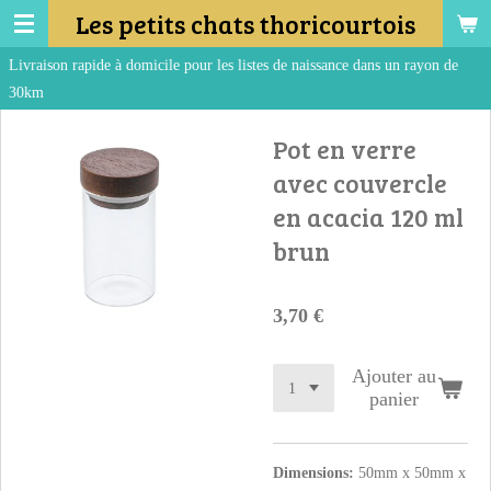
Les petits chats thoricourtois
Passer
au
 domicile pour les listes de naissance dans un rayon de
contenu
principal
Pot en verre
avec couvercle
en acacia 120 ml
brun
3,70 €
Ajouter au
panier
Dimensions:
50mm x 50mm x