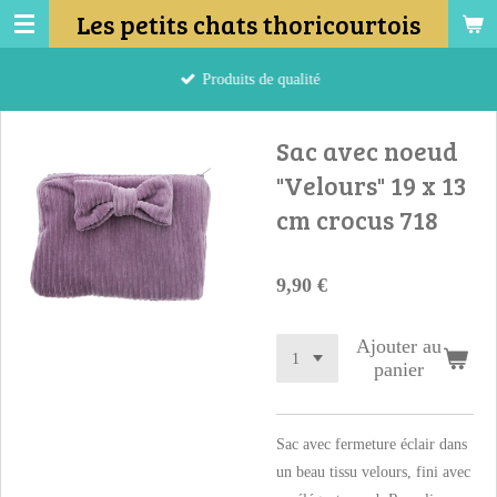
Les petits chats thoricourtois
Passer
au
contenu
Produits de qualité
principal
Sac avec noeud
"Velours" 19 x 13
cm crocus 718
9,90 €
Ajouter au
panier
Sac avec fermeture éclair dans
un beau tissu velours, fini avec