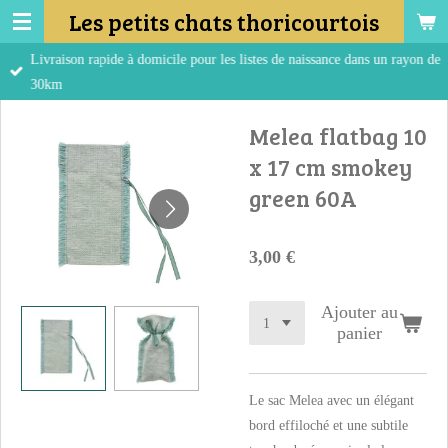
Les petits chats thoricourtois
Passer
au
Livraison rapide à domicile pour les listes de naissance dans un rayon de
contenu
30km
principal
Melea flatbag 10
x 17 cm smokey
green 60A
3,00 €
Ajouter au
panier
Le sac Melea avec un élégant
bord effiloché et une subtile