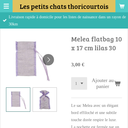
Les petits chats thoricourtois
Passer
au
Livraison rapide à domicile pour les listes de naissance dans un rayon de
contenu
30km
principal
Melea flatbag 10
x 17 cm lilas 30
3,00 €
Ajouter au
panier
Le sac Melea avec un élégant
bord effiloché et une subtile
touche dorée respire le luxe.
La pochette est fermée par un