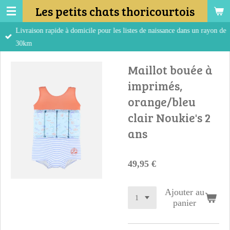
Les petits chats thoricourtois
Passer
au
Livraison rapide à domicile pour les listes de naissance dans un rayon de
contenu
30km
principal
Maillot bouée à
imprimés,
orange/bleu
clair Noukie's 2
ans
49,95 €
Ajouter au
panier