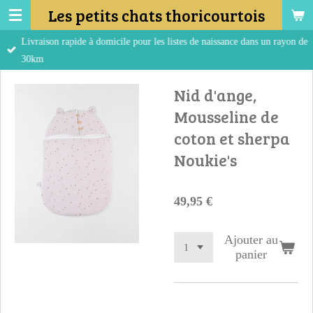
Les petits chats thoricourtois
Passer
au
Livraison rapide à domicile pour les listes de naissance dans un rayon de
contenu
30km
principal
Nid d'ange,
Mousseline de
coton et sherpa
Noukie's
49,95 €
Ajouter au
panier