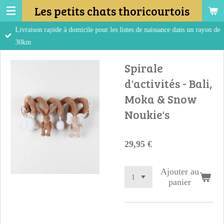
Les petits chats thoricourtois
Passer
au
Livraison rapide à domicile pour les listes de naissance dans un rayon de
contenu
30km
principal
Spirale
d'activités - Bali,
Moka & Snow
Noukie's
29,95 €
Ajouter au
panier