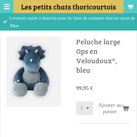
Les petits chats thoricourtois
Passer
au
Livraison rapide à domicile pour les listes de naissance dans un rayon de
contenu
30km
principal
Peluche large
Ops en
Veloudoux®,
bleu
99,95 €
Ajouter au
panier