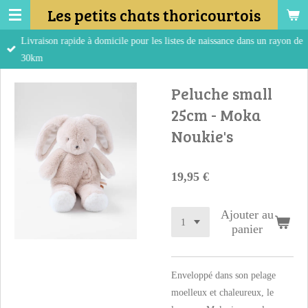
Les petits chats thoricourtois
Passer
au
Livraison rapide à domicile pour les listes de naissance dans un rayon de
contenu
30km
principal
Peluche small
25cm - Moka
Noukie's
19,95 €
Ajouter au
panier
Enveloppé dans son pelage
moelleux et chaleureux, le