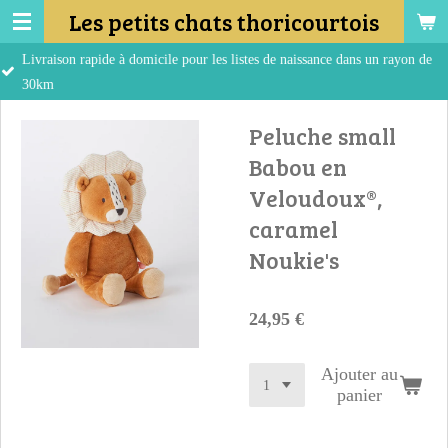
Les petits chats thoricourtois
Passer
au
pide à domicile pour les listes de naissance dans un rayon de
contenu
principal
Peluche small
Babou en
Veloudoux®,
caramel
Noukie's
24,95 €
Ajouter au
panier