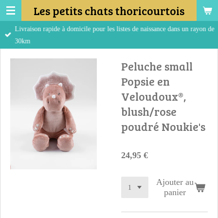
Les petits chats thoricourtois
Passer
au
Livraison rapide à domicile pour les listes de naissance dans un rayon de
contenu
30km
principal
Peluche small
Popsie en
Veloudoux®,
blush/rose
poudré Noukie's
24,95 €
Ajouter au
panier