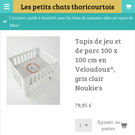
Les petits chats thoricourtois
Passer
au
Livraison rapide à domicile pour les listes de naissance dans un rayon de
contenu
30km
principal
Tapis de jeu et
de parc 100 x
100 cm en
Veloudoux®,
gris clair
Noukie's
79,95 €
Ajouter au
panier