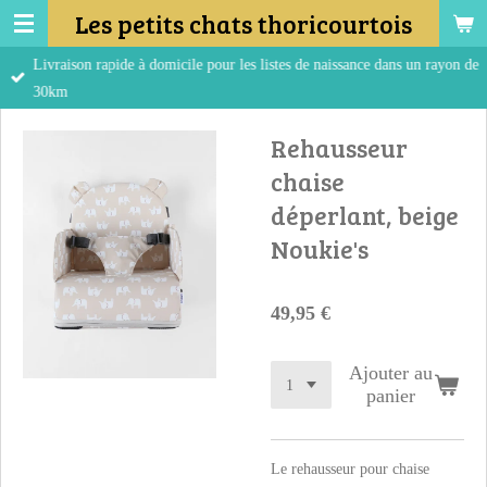
Les petits chats thoricourtois
Passer
au
Livraison rapide à domicile pour les listes de naissance dans un rayon de
contenu
30km
principal
Rehausseur
chaise
déperlant, beige
Noukie's
49,95 €
Ajouter au
panier
Le rehausseur pour chaise