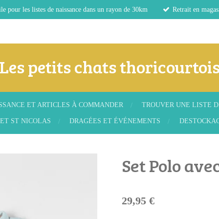
le pour les listes de naissance dans un rayon de 30km
Retrait en magas
Les petits chats thoricourtoi
ISSANCE ET ARTICLES À COMMANDER
TROUVER UNE LISTE D
ET ST NICOLAS
DRAGÉES ET ÉVÉNEMENTS
DESTOCKA
Set Polo avec
29,95 €