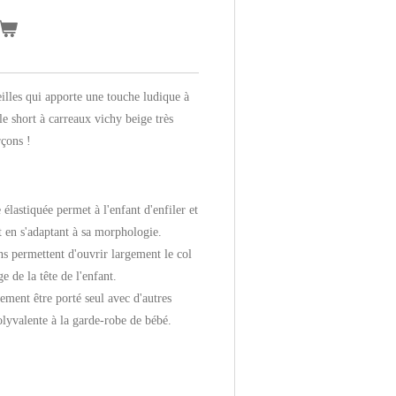
illes qui apporte une touche ludique à
le short à carreaux vichy beige très
rçons !
e élastiquée permet à l'enfant d'enfiler et
ut en s'adaptant à sa morphologie.
ns permettent d'ouvrir largement le col
ge de la tête de l'enfant.
lement être porté seul avec d'autres
olyvalente à la garde-robe de bébé.