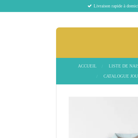
Livraison rapide à domici
Passer
au
contenu
principal
ACCUEIL
LISTE DE NA
CATALOGUE JOU