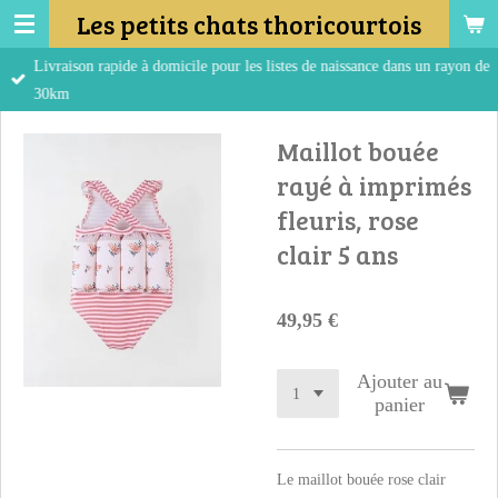
Les petits chats thoricourtois
Passer
au
Livraison rapide à domicile pour les listes de naissance dans un rayon de
contenu
30km
principal
Maillot bouée
rayé à imprimés
fleuris, rose
clair 5 ans
49,95 €
Ajouter au
panier
Le maillot bouée rose clair