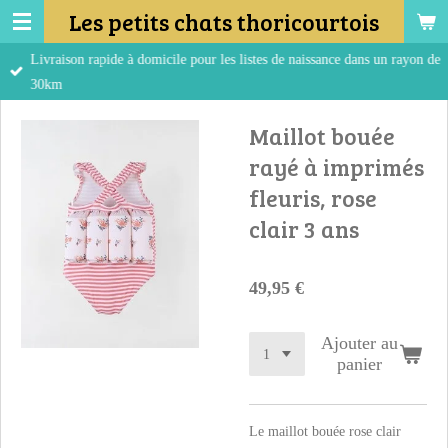
Les petits chats thoricourtois
Passer
au
Livraison rapide à domicile pour les listes de naissance dans un rayon de
contenu
30km
principal
Maillot bouée
rayé à imprimés
fleuris, rose
clair 3 ans
49,95 €
Ajouter au
panier
Le maillot bouée rose clair