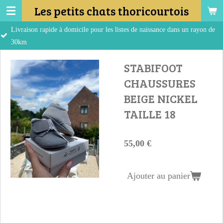
Les petits chats thoricourtois
Passer
au
son rapide à domicile pour les listes de naissance dans un rayon de
contenu
principal
STABIFOOT
CHAUSSURES
BEIGE NICKEL
TAILLE 18
55,00 €
Ajouter au panier