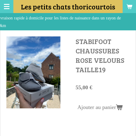
Les petits chats thoricourtois
Passer
au
ur les listes de naissance dans un rayon de
contenu
Re
principal
STABIFOOT
CHAUSSURES
ROSE VELOURS
TAILLE19
55,00 €
Ajouter au panier