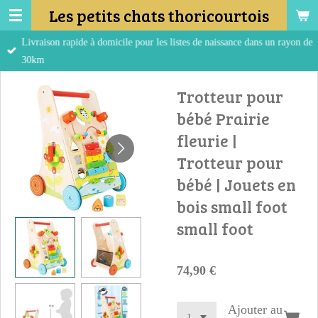
Les petits chats thoricourtois
Passer
au
Livraison rapide à domicile pour les listes de naissance dans un rayon de
contenu
30km
principal
Trotteur pour
bébé Prairie
fleurie |
Trotteur pour
bébé | Jouets en
bois small foot
small foot
74,90 €
Ajouter au