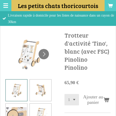
Les petits chats thoricourtois
Passer
au
Livraison rapide à domicile pour les listes de naissance dans un rayon de
contenu
30km
principal
Trotteur
d'activité 'Tino',
blanc (avec FSC)
Pinolino
Pinolino
65,90 €
Ajouter au
panier