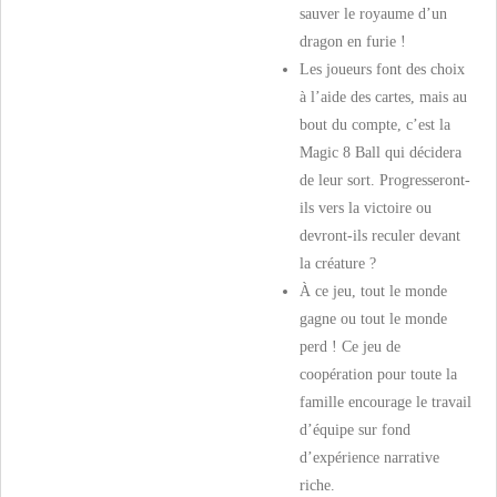
sauver le royaume d’un
dragon en furie !
Les joueurs font des choix
à l’aide des cartes, mais au
bout du compte, c’est la
Magic 8 Ball qui décidera
de leur sort. Progresseront-
ils vers la victoire ou
devront-ils reculer devant
la créature ?
À ce jeu, tout le monde
gagne ou tout le monde
perd ! Ce jeu de
coopération pour toute la
famille encourage le travail
d’équipe sur fond
d’expérience narrative
riche.