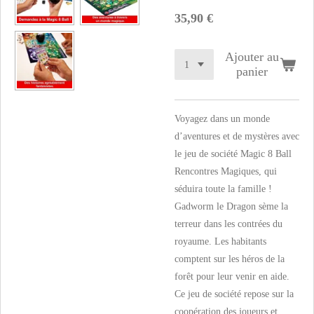
35,90 €
Ajouter au
panier
Voyagez dans un monde
d’aventures et de mystères avec
le jeu de société Magic 8 Ball
Rencontres Magiques, qui
séduira toute la famille !
Gadworm le Dragon sème la
terreur dans les contrées du
royaume. Les habitants
comptent sur les héros de la
forêt pour leur venir en aide.
Ce jeu de société repose sur la
coopération des joueurs et