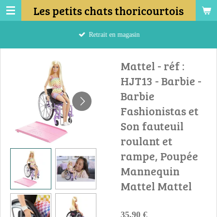
Les petits chats thoricourtois
Passer
au
contenu
Retrait en magasin
principal
Mattel - réf :
HJT13 - Barbie -
Barbie
Fashionistas et
Son fauteuil
roulant et
rampe, Poupée
Mannequin
Mattel Mattel
35,90 €