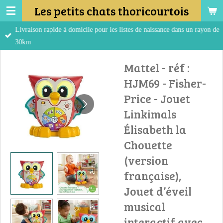
Les petits chats thoricourtois
Passer
au
Livraison rapide à domicile pour les listes de naissance dans un rayon de
contenu
30km
principal
Mattel - réf :
HJM69 - Fisher-
Price - Jouet
Linkimals
Élisabeth la
Chouette
(version
française),
Jouet d’éveil
musical
interactif avec