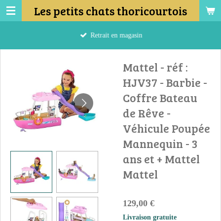
Les petits chats thoricourtois
Passer
au
contenu
Retrait en magasin
principal
Mattel - réf :
HJV37 - Barbie -
Coffre Bateau
de Rêve -
Véhicule Poupée
Mannequin - 3
ans et + Mattel
Mattel
129,00 €
Livraison gratuite