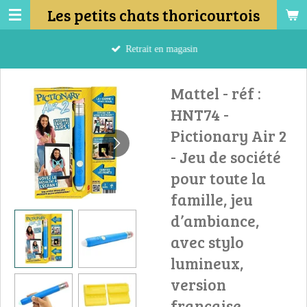
Les petits chats thoricourtois
Passer
au
contenu
Retrait en magasin
principal
Mattel - réf :
HNT74 -
Pictionary Air 2
- Jeu de société
pour toute la
famille, jeu
d’ambiance,
avec stylo
lumineux,
version
française