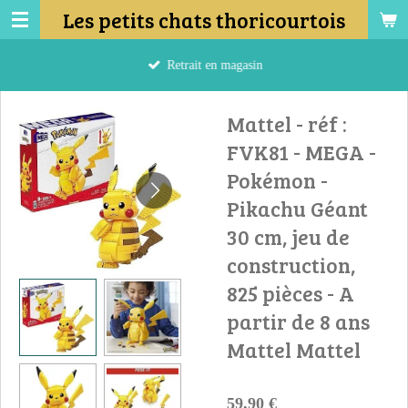
Les petits chats thoricourtois
Passer
au
contenu
Retrait en magasin
principal
Mattel - réf :
FVK81 - MEGA -
Pokémon -
Pikachu Géant
30 cm, jeu de
construction,
825 pièces - A
partir de 8 ans
Mattel Mattel
59,90 €