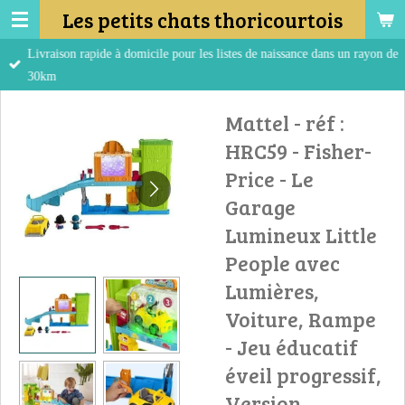
Les petits chats thoricourtois
Passer
au
Livraison rapide à domicile pour les listes de naissance dans un rayon de
contenu
30km
principal
Mattel - réf :
HRC59 - Fisher-
Price - Le
Garage
Lumineux Little
People avec
Lumières,
Voiture, Rampe
- Jeu éducatif
éveil progressif,
Version