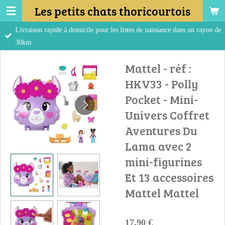
Les petits chats thoricourtois
Passer
au
Livraison rapide à domicile pour les listes de naissance dans un rayon de
contenu
30km
principal
Mattel - réf :
HKV33 - Polly
Pocket - Mini-
Univers Coffret
Aventures Du
Lama avec 2
mini-figurines
Et 13 accessoires
Mattel Mattel
17,90 €