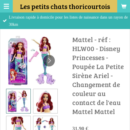
Les petits chats thoricourtois
Passer
au
Livraison rapide à domicile pour les listes de naissance dans un rayon de
contenu
30km
principal
Mattel - réf :
HLW00 - Disney
Princesses -
Poupée La Petite
Sirène Ariel -
Changement de
couleur au
contact de l'eau
Mattel Mattel
31,90 €