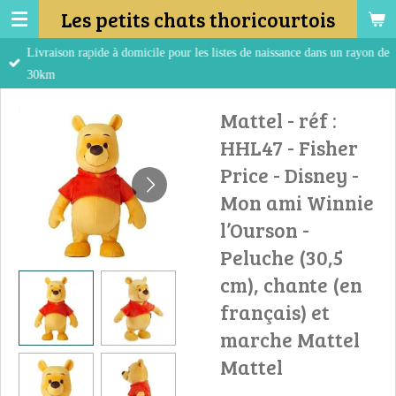
Les petits chats thoricourtois
Passer
au
Livraison rapide à domicile pour les listes de naissance dans un rayon de
contenu
30km
principal
Mattel - réf :
HHL47 - Fisher
Price - Disney -
Mon ami Winnie
l’Ourson -
Peluche (30,5
cm), chante (en
français) et
marche Mattel
Mattel