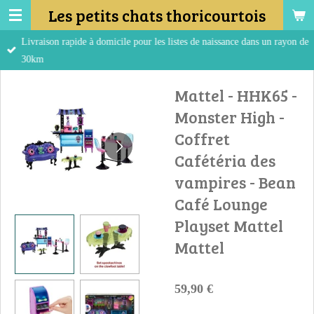
Les petits chats thoricourtois
Passer
au
Livraison rapide à domicile pour les listes de naissance dans un rayon de
contenu
30km
principal
Mattel - HHK65 -
Monster High -
Coffret
Cafétéria des
vampires - Bean
Café Lounge
Playset Mattel
Mattel
59,90 €