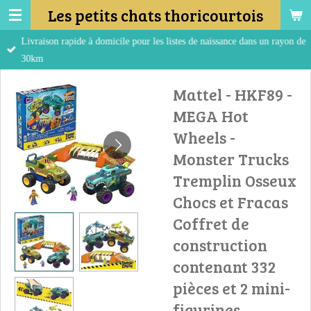
Les petits chats thoricourtois
Passer
au
Livraison rapide à domicile pour les listes de naissance dans un rayon de
contenu
30km
principal
Mattel - HKF89 -
MEGA Hot
Wheels -
Monster Trucks
Tremplin Osseux
Chocs et Fracas
Coffret de
construction
contenant 332
pièces et 2 mini-
figurines