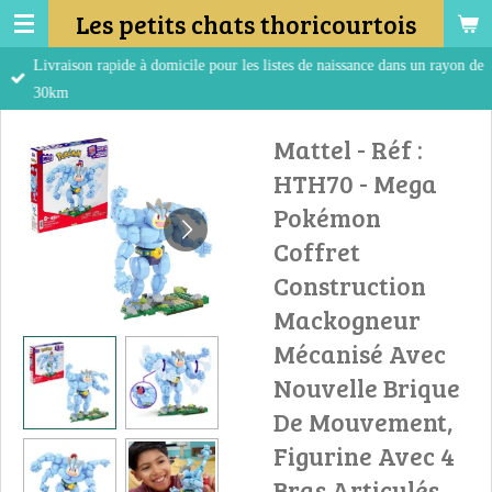
Les petits chats thoricourtois
Passer
au
Livraison rapide à domicile pour les listes de naissance dans un rayon de
contenu
30km
principal
Mattel - Réf :
HTH70 - Mega
Pokémon
Coffret
Construction
Mackogneur
Mécanisé Avec
Nouvelle Brique
De Mouvement,
Figurine Avec 4
Bras Articulés,