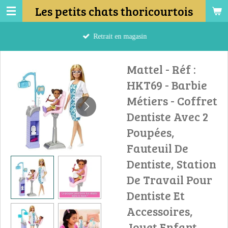
Les petits chats thoricourtois
Passer
au
contenu
Retrait en magasin
principal
Mattel - Réf :
HKT69 - Barbie ​
Métiers - Coffret
Dentiste Avec 2
Poupées,
Fauteuil De
Dentiste, Station
De Travail Pour
Dentiste Et
Accessoires,
Jouet Enfant,