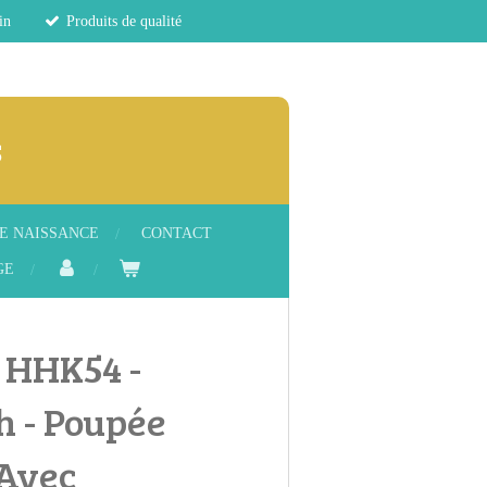
in
Produits de qualité
s
E NAISSANCE
CONTACT
GE
: HHK54 -
h - Poupée
 Avec