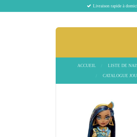
Livraison rapide à domici
Passer
au
contenu
principal
ACCUEIL
LISTE DE NA
CATALOGUE JOU