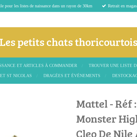
le pour les listes de naissance dans un rayon de 30km
Retrait en magas
Les petits chats thoricourtoi
ISSANCE ET ARTICLES À COMMANDER
TROUVER UNE LISTE D
ET ST NICOLAS
DRAGÉES ET ÉVÉNEMENTS
DESTOCKA
Mattel - Réf 
Monster Hig
Cleo De Nile