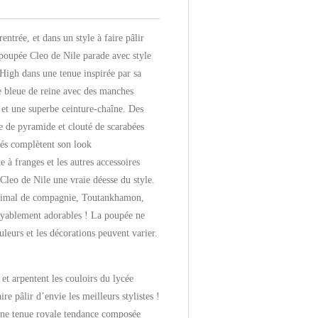
rentrée, et dans un style à faire pâlir
a poupée Cleo de Nile parade avec style
High dans une tenue inspirée par sa
e bleue de reine avec des manches
 et une superbe ceinture-chaîne. Des
e de pyramide et clouté de scarabées
rés complètent son look
 à franges et les autres accessoires
 Cleo de Nile une vraie déesse du style.
nimal de compagnie, Toutankhamon,
royablement adorables ! La poupée ne
uleurs et les décorations peuvent varier.
 et arpentent les couloirs du lycée
re pâlir d’envie les meilleurs stylistes !
une tenue royale tendance composée